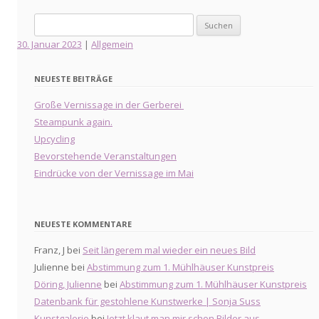
Suche
nach:
30. Januar 2023
|
Allgemein
NEUESTE BEITRÄGE
Große Vernissage in der Gerberei
Steampunk again.
Upcycling
Bevorstehende Veranstaltungen
Eindrücke von der Vernissage im Mai
NEUESTE KOMMENTARE
Franz, J
bei
Seit längerem mal wieder ein neues Bild
Julienne
bei
Abstimmung zum 1. Mühlhäuser Kunstpreis
Döring, Julienne
bei
Abstimmung zum 1. Mühlhäuser Kunstpreis
Datenbank für gestohlene Kunstwerke | Sonja Suss
Kunstgalerie
bei
Jetzt klaut man mir schon Bilder aus