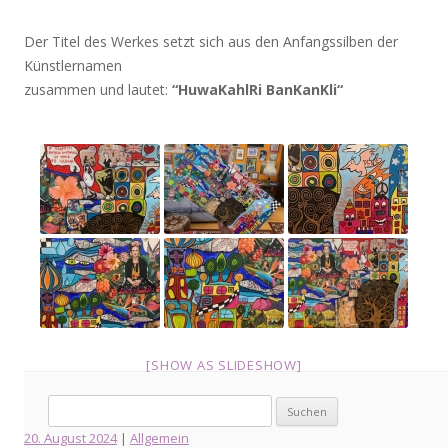
Der Titel des Werkes setzt sich aus den Anfangssilben der
Künstlernamen
zusammen und lautet:
“HuwaKahlRi BanKanKli“
[SHOW AS SLIDESHOW]
Suche
nach:
20. August 2024
|
Allgemein