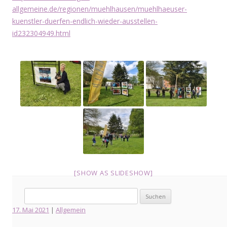
allgemeine.de/regionen/muehlhausen/muehlhaeuser-
kuenstler-duerfen-endlich-wieder-ausstellen-
id232304949.html
[SHOW AS SLIDESHOW]
Suche
nach:
17. Mai 2021
|
Allgemein