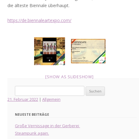
die älteste Biennale überhaupt.
https://de.biennaleartexpo.com/
[SHOW AS SLIDESHOW]
Suche
nach:
21. Februar 2022
|
Allgemein
NEUESTE BEITRÄGE
Große Vernissage in der Gerberei
Steampunk again.